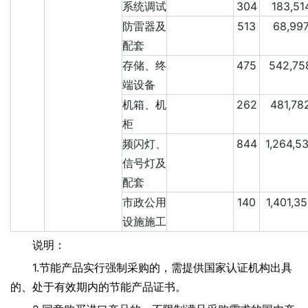
系统调试
304
183,51
防雷器及
513
68,997
配套
存储、终
475
542,75
端设备
机箱、机
262
481,78
柜
频闪灯、
844
1,264,5
信号灯及
配套
市政公用
140
1,401,3
设施施工
说明：
1.节能产品实行强制采购的，需提供国家认证机构出具
的、处于有效期内的节能产品证书。