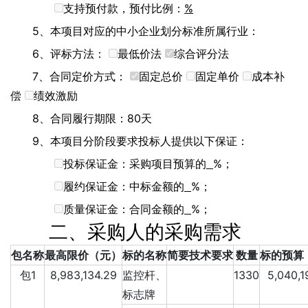
支持预付款，预付比例：
%
5、本项目对应的中小企业划分标准所属行业：
6、评标方法：
最低价法
综合评分法
7、合同定价方式：
固定总价
固定单价
成本补
偿
绩效激励
8、合同履行期限：80天
9、本项目分阶段要求投标人提供以下保证：
投标保证金：采购项目预算的
%；
履约保证金：中标金额的
%；
质量保证金：合同金额的
%；
二、采购人的采购需求
包名称
最高限价（元）
标的名称
简要技术要求
数量
标的预算
包1
8,983,134.29
监控杆、
1330
5,040,1
标志牌