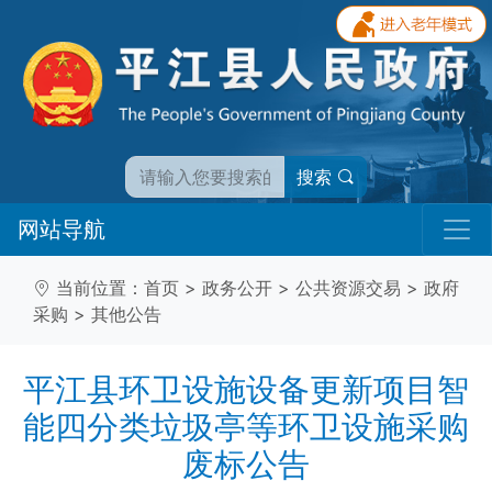
搜索
网站导航
当前位置：
首页
>
政务公开
>
公共资源交易
>
政府
采购
>
其他公告
平江县环卫设施设备更新项目智
能四分类垃圾亭等环卫设施采购
废标公告