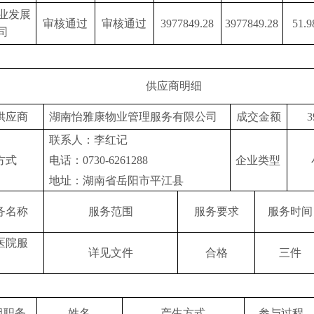
业发展
审核通过
审核通过
3977849.28
3977849.28
51.9
司
供应商明细
供应商
湖南怡雅康物业管理服务有限公司
成交金额
3
联系人：李红记
方式
电话：0730-6261288
企业类型
地址：湖南省岳阳市平江县
务名称
服务范围
服务要求
服务时间
医院服
详见文件
合格
三件
组职务
姓名
产生方式
参与过程