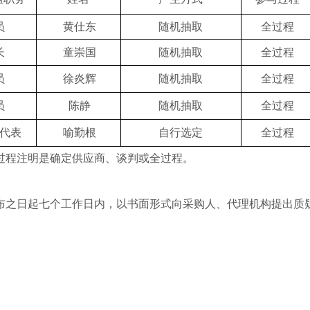
员
黄仕东
随机抽取
全过程
长
童崇国
随机抽取
全过程
员
徐炎辉
随机抽取
全过程
员
陈静
随机抽取
全过程
代表
喻勤根
自行选定
全过程
过程注明是确定供应商、谈判或全过程。
布之日起七个工作日内，以书面形式向采购人、代理机构提出质