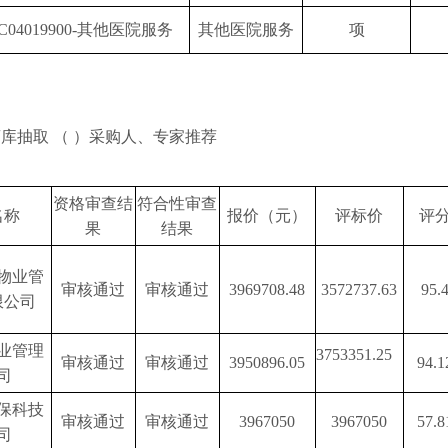
C04019900-其他医院服务
其他医院服务
项
库抽取 （ ）采购人、专家推荐
资格审查结
符合性审查
名称
报价（元）
评标价
评
果
结果
物业管
审核通过
审核通过
3969708.48
3572737.63
95.
限公司
业管理
3753351.25
审核通过
审核通过
3950896.05
94.1
司
保科技
审核通过
审核通过
3967050
3967050
57.8
司