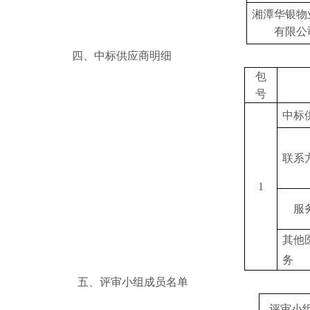
湘潭华银物
有限公
四、
中标供应商明细
包
号
中标
联系
1
服
其他
务
五、评审小组成员名单
评审小