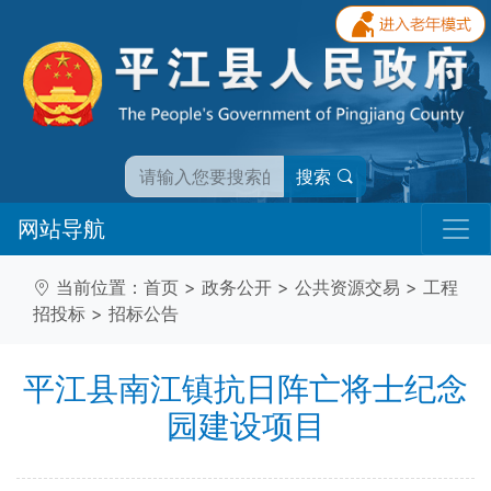
搜索
网站导航
当前位置：
首页
>
政务公开
>
公共资源交易
>
工程
招投标
>
招标公告
平江县南江镇抗日阵亡将士纪念
园建设项目