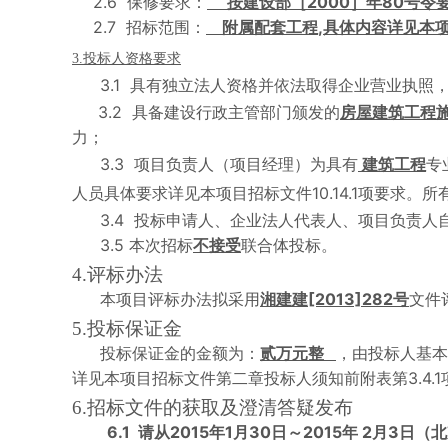
2.6
2000
80
保修要求：
按建设部［
］年
号令
2.7
,
招标范围：
附属配套工程
具体内容详见本
3.
投标人资格要求
3.1
具有独立法人资格并依法取得企业营业执照
3.2
具备建设行政主管部门颁发的
房屋建筑工程
力；
3.3
项目负责人（项目经理）为具有
建筑工程
专
10.14.1
人员具体要求详见本项目招标文件
项要求。所
3.4
投标申请人、企业法人代表人、项目负责人
3.5
本次招标
不接受
联合体投标。
4.
评标办法
[2013]282
本项目评标办法拟采用
湘建建
号
文件
5.
投标保证金
投标保证金的金额为：
贰万元整
，由投标人基本
3.4.1
详见本项目招标文件第二章投标人须知前附表第
6.
招标文件的获取及澄清答疑发布
6.1
2015
1
30
2015
2
3
请从
年
月
日～
年
月
日（北