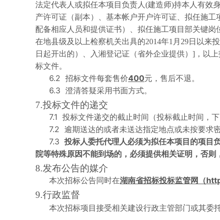
法定代表人或拟任本项目负责人
(
建造师
)
持本人有效
产许可证（副本）、基本帐户开户许可证、拟任施工
配备相应人员和提供证书）、拟任施工项目部关键岗
在地县级及以上检察机关出具的
2014
年
1
月
29
日以来投
日起开出的）、入湘登记证（省外企业提供）
]
，以上
标文件
。
6.2
400
招标文件每套售价
元，售后不退。
6.3
澄清答疑采用书面方式。
7.
投标文件的递交
7.1
投标文件递交的截止时间（投标截止时间，下
7.2
逾期送达的或者未送达指定地点
或未按要求
7.3
投标人委托代理人必须为拟任本项目的项目
院等特殊原因不能到场的，必须提供相关证明，否则
8.
发布公告的媒介
htt
本次招标公告同时在
湖南省招标投标监管网（
9.
行政监督
本次招标项目接受相关建设行政主管部门或其委