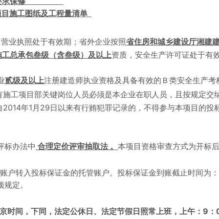
要求保修
项目施工图纸及工程量清单
，营业执照处于有效期；省外企业按照
省住房和城乡建设厅湘建
施工总承包叁级（含叁级）及以上
资质，安全生产许可证处于有
业
贰级及以上
注册建造师执业资格及具备有效的Ｂ类安全生产考
有施工项目部关键岗位人员必须是本企业在职人员，且按规定交
2014
1
29
自
年
月
日以来有行贿犯罪记录的，不得参与本项目的投
评标办法中
合理定价评审抽取法
。
本项目资格审查方式为开标
账户转入投标保证金的托管账户。投标保证金到账截止时间为：
项规定。
9
京时间，下同，法定公休日、法定节假日照常上班，上午：
：