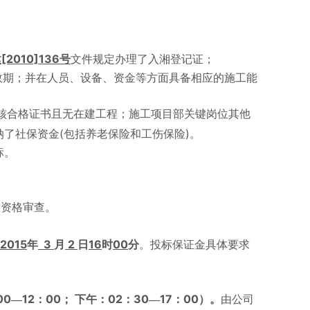
[2010]136
建
号
文件规定办理了入湘登记证；
效期；并在人员、设备、资金等方面具备相应的施工能
核合格证书且无在建工程；
施工项目部关键岗位其他
(
)
纳了社保资金
包括养老保险和工伤保险
。
标。
后资格审查。
2015
3
2
16
00
年
月
日
时
分
。投标保证金具体要求
00
12
00
02
30
17
00
—
：
；
下午：
：
—
：
）。
由公司