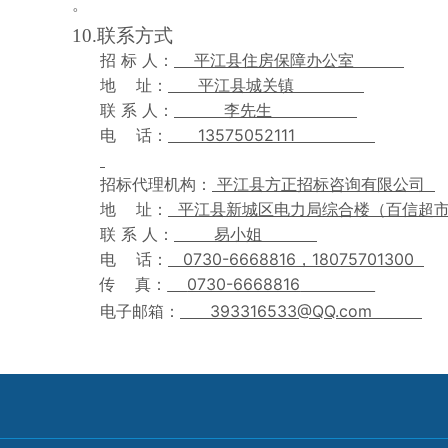
。
10.
联系方式
招
标
人：
平江县住房保障办公室
地
址：
平江县城关镇
联
系
人：
李先生
13575052111
电
话：
招标代理机构：
平江县方正招标咨询有限公司
地
址：
平江县新城区电力局综合楼（百信超
联
系
人：
易小姐
0730-6668816
18075701300
电
话：
，
0730-6668816
传
真：
393316533@QQ.com
电子邮箱：