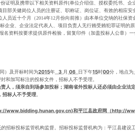
身份证明及携带以下相关资料原件
[
单位介绍信、授权委托书、企
项目部关健岗位人员的注册证、职称证、岗位证、有效的相应安
位人员近十个月（
2014
年
12
月份向前推）由本单位交纳的社保资
标企业、企业法定代表人、项目负责人无行贿受贿犯罪证明的原
报名资料按要求提供原件检验，留复印件（加盖投标人公章）一
2015
3
06
15
00
同）及开标时间为
年
月
日下午
时
分，地点为
密封和加写标注
的投标文件，招标人不予受理。
负责人，须亲自到场参加投标；湖南省外投标人还必须由企业法
，招标人不予受理
。
p://www.bidding.hunan.gov.cn
)
http://ww
和平江县政府网
（
托的招标投标监管机构监督。招标投标监督机构为：平江县建设