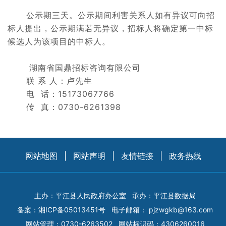
公示期三天。公示期间
利害关系人如有异议可向招
标人提出，
公示期满若无异议，招标人将确定第一中标
候选人为该项目的中标人。
湖南省国鼎招标咨询有限公司
联 系 人：卢先生
电 话：15173067766
传 真：0730-6261398
网站地图
|
网站声明
|
友情链接
|
政务热线
主办：平江县人民政府办公室
承办：平江县数据局
备案：
湘ICP备05013451号
电子邮箱：
pjzwgkb@163.com
网站管理：0730-6263502
网站标识码：4306260016