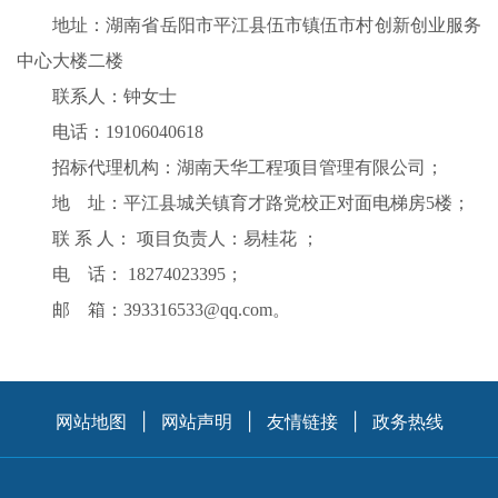
地址：湖南省岳阳市平江县伍市镇伍市村创新创业服务
中心大楼二楼
联系人：钟女士
电话：19106040618
招标代理机构：湖南天华工程项目管理有限公司；
地 址：平江县城关镇育才路党校正对面电梯房5楼；
联 系 人： 项目负责人：易桂花 ；
电 话： 18274023395；
邮 箱：393316533@qq.com。
网站地图
|
网站声明
|
友情链接
|
政务热线