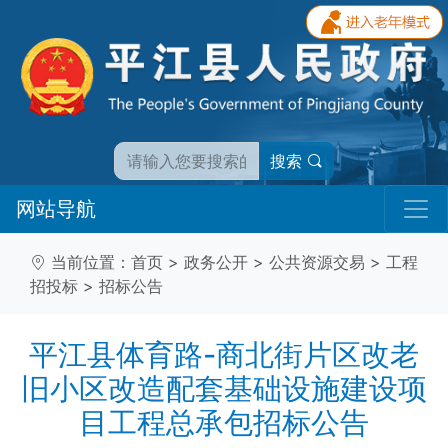
搜索
网站导航
当前位置：
首页
>
政务公开
>
公共资源交易
>
工程
招投标
>
招标公告
平江县体育路-商北街片区改老
旧小区改造配套基础设施建设项
目工程总承包招标公告