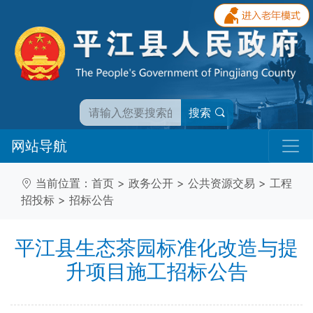
搜索
网站导航
当前位置：
首页
>
政务公开
>
公共资源交易
>
工程
招投标
>
招标公告
平江县生态茶园标准化改造与提
升项目施工招标公告