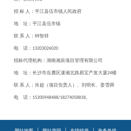
招
标
人：平江县伍市镇人民政府
地
址：平江县伍市镇
联
系
人：钟智祥
电
话：
13203026020
招标代理机构：湖南湘辰项目管理有限公司
地
址：长沙市岳麓区潇湘北路易宝产发大厦
楼
24
联
系
人：肖超（项目负责人）、刘明长、姜雪舜
电
话：
。
15200948488/18274058818
网站地图
|
网站声明
|
友情链接
|
政务热线