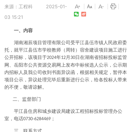
来源：工程科
2025-01-
|
|
|
|
03 15:21
一、内容
湖南湘辰项目管理有限公司受平江县伍市镇人民政府委
托，就
平江县伍市学校教师（周转）宿舍建设项目
施工进行
公开招标，该项目于
年
月
日在湖南省招标投标监管
2024
12
30
网、岳阳市公共资源交易网上发布中标候选人公示，公示期
内招标人及我公司收到书面异议函，根据相关规定，暂停本
项目公示，异议处理完毕后重新进行公示，给各投标人带来
的不便，敬请谅解。
二、
监督部门
平江县住房和城乡建设局建设工程招标投标管理办公
室，电话
；
0730-6284469
三、
联系方式