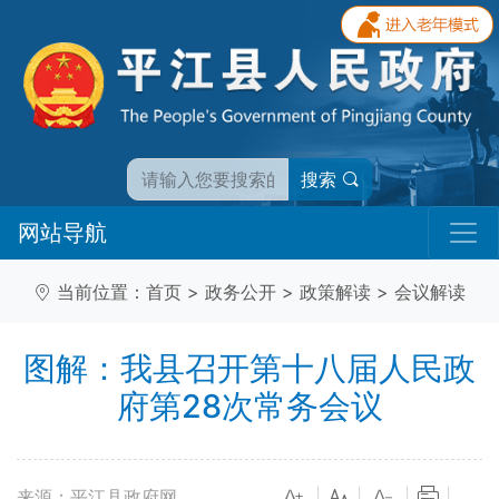
搜索
网站导航
当前位置：
首页
>
政务公开
>
政策解读
>
会议解读
图解：我县召开第十八届人民政
府第28次常务会议
来源：平江县政府网
|
|
|
|