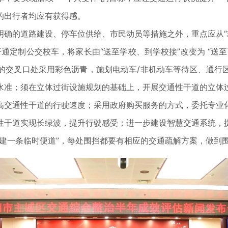
的出行者均应有获得感。
确的道路建设、停车位供给、市民动员等措施之外，重点应从“精
开通定制公交校车，将家长由“送至学校、到学校接”改变为 “送
的交叉口处采用彩色沥青，施划电动车/非机动车等待区、通行
水准；须在立体过街设施规划的基础上，开展交通性干道的立体
高交通性干道的行驶速度；采用政府购买服务的方式，委托专业
性干道实现长绿波，提升行驶感受；进一步建设智慧交通系统，
建一条临时便道”，每处围挡都要有相应的交通疏解方案，做到