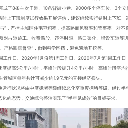
成了8条主次干道、10条背街小巷、9000多个停车位、3个
错时上下班制度试行效果开展评估，建议继续实行错时上下班、
参与”，严控主城区住宅容积率，提高路面见警率和管事率，对不
；及对占道施工、收费路段、违停时限、路口渠化、增设车道等
、严格跟踪督查”，做到科学围挡，避免遍地开挖等。
周工作日、2020年1月份第1周工作日、2020年7月第1周工
度提高5公里/小时，平峰时段提升4公里/小时；高峰时段平均行
，主管城区每年共计可减少约1.9亿元的直接经济损失。
通运行状况将由中度拥堵等级继续恶化至重度拥堵等级。经过半
化的态势，交通综合整治实现了“半年见成效”的目标要求。