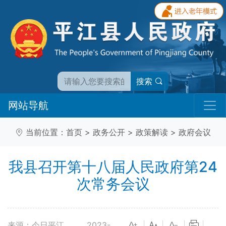
搜索
网站导航
当前位置：
首页
>
政务公开
>
政策解读
>
政府会议
我县召开第十八届人民政府第24
次常务会议
来源：今日平江
2023-
|
|
|
|