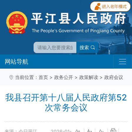
搜索
网站导航
当前位置：
首页
>
政务公开
>
政策解读
>
政府会议
我县召开第十八届人民政府第52
次常务会议
来源：今日平江
2026-01-
|
|
|
|