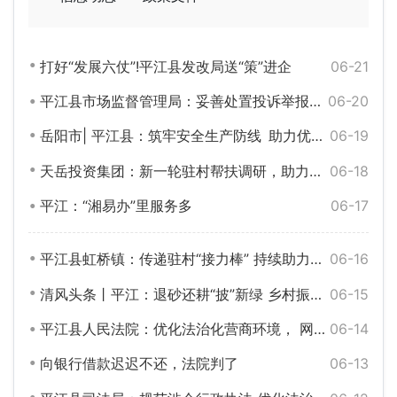
打好“发展六仗”!平江县发改局送“策”进企
06-21
平江县市场监督管理局：妥善处置投诉举报、助力消费环境、营商环境优化提升
06-20
岳阳市| 平江县：筑牢安全生产防线 助力优化营商环境
06-19
天岳投资集团：新一轮驻村帮扶调研，助力乡村产业振兴
06-18
平江：“湘易办”里服务多
06-17
平江县虹桥镇：传递驻村“接力棒” 持续助力乡村振兴
06-16
清风头条丨平江：退砂还耕“披”新绿 乡村振兴进行时
06-15
平江县人民法院：优化法治化营商环境， 网购平江酱干索十倍赔偿，法院不予支持
06-14
向银行借款迟迟不还，法院判了
06-13