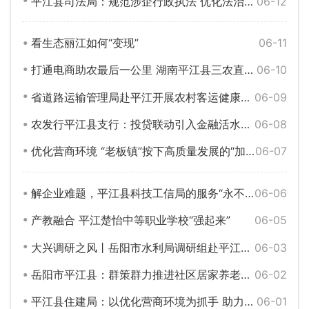
平江县司法局：规范涉企行政执法 优化法治化营商环境
06-12
看生态丽江如何“变现”
06-11
打通电商助农最后一公里 湖南平江县三农直播基地揭牌
06-10
省道路运输管理局赴平江开展农村客运健康可持续发展专题调研
06-09
农发行平江县支行：投贷联动引入金融活水，助力补齐冷链物流短板
06-08
优化营商环境 “老板镇”按下高质量发展的“加速键”
06-07
解企业难题，平江县科技工信局的服务“永不停步”
06-06
产教融合 平江楚怡中等职业学校“强起来”
06-05
大兴调研之风丨岳阳市水利局调研组赴平江县督导
06-03
岳阳市平江县：群策群力推进社区居家养老服务工作
06-02
平江县住建局：以优化营商环境为抓手 助力房地产业良性发展
06-01