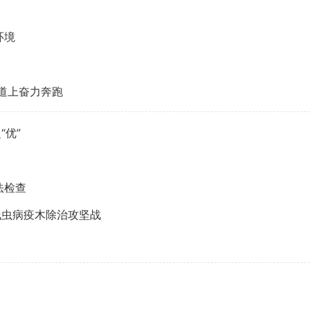
环境
道上奋力奔跑
“优”
法检查
线虫病疫木除治攻坚战