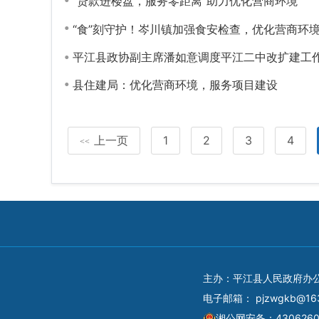
“贷款进楼盘，服务零距离”助力优化营商环境
“食”刻守护！岑川镇加强食安检查，优化营商环
平江县政协副主席潘如意调度平江二中改扩建工
县住建局：优化营商环境，服务项目建设
上一页
1
2
3
4
<<
主办：平江县人民政府办
电子邮箱：
pjzwgkb@16
湘公网安备：4306260