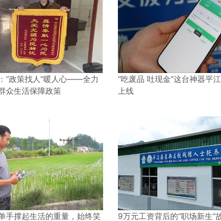
：“政策找人”暖人心——全力
“吃废品 吐现金”这台神器平
群众生活保障政策
上线
单手撑起生活的重量，始终笑
9万元工资背后的“职场新生”