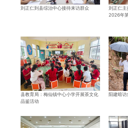
刘正仁到县综治中心接待来访群众
刘正仁主
2026年
县教育局：梅仙镇中心小学开展茶文化
阳建暗访
品鉴活动