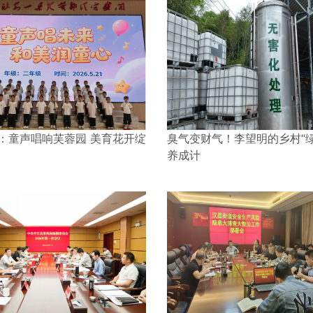
：童声唱响芙蓉园 美育花开绽
臭气变财气！李望明的乡村“绿
养成计