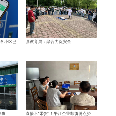
江各小区已
县教育局：聚合力促安全
故事
直播不“带货”！平江企业却纷纷点赞！