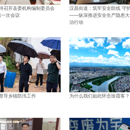
持召开县委机构编制委员会
汉昌街道：筑牢安全防线 守
第一次会议
——纵深推进安全生产隐患大
治行动
督导乡镇防汛工作
为什么我们如此怀念徐霞客？