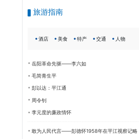
旅游指南
酒店
美食
特产
交通
人物
岳阳革命先驱——李六如
毛简青生平
彭以达：平江通
周令钊
李元度的廉政情怀
敢为人民代言——彭德怀1958年在平江视察记略