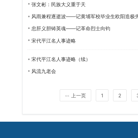
张文彬：民族大义重于天
风雨兼程逐逝波——记黄埔军校毕业生欧阳造极
忠肝义胆铸英魂——记革命烈士向钧
宋代平江名人事迹略
宋代平江名人事迹略（续）
风流九老会
上一页
1
2
<<