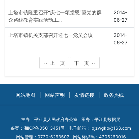
上塔市镇隆重召开“庆七一颂党恩”暨党的群
2014-
众路线教育实践活动工...
06-27
上塔市镇机关支部召开迎七一党员会议
2014-
06-27
上一页
下一页
<<
>>
网站地图
|
网站声明
|
友情链接
|
政务热线
主办：平江县人民政府办公室
承办：平江县数据局
备案：
湘ICP备05013451号
电子邮箱：
pjzwgkb@163.com
网站管理：0730-6263502
网站标识码：4306260016