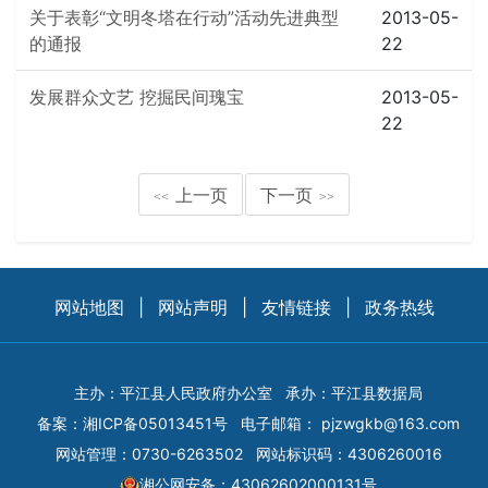
关于表彰“文明冬塔在行动”活动先进典型
2013-05-
的通报
22
发展群众文艺 挖掘民间瑰宝
2013-05-
22
上一页
下一页
<<
>>
网站地图
|
网站声明
|
友情链接
|
政务热线
主办：平江县人民政府办公室
承办：平江县数据局
备案：
湘ICP备05013451号
电子邮箱：
pjzwgkb@163.com
网站管理：0730-6263502
网站标识码：4306260016
湘公网安备：43062602000131号