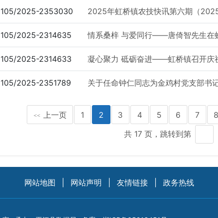
105/2025-2353030
2025年虹桥镇农技快讯第六期（20
105/2025-2314635
情系桑梓 与爱同行——唐倚智先生在
105/2025-2314633
凝心聚力 砥砺奋进——虹桥镇召开庆祝第
105/2025-2351789
关于任命钟仁同志为金鸡村党支部书
上一页
1
2
3
4
5
6
7
<<
共 17 页，跳转到第
网站地图
|
网站声明
|
友情链接
|
政务热线