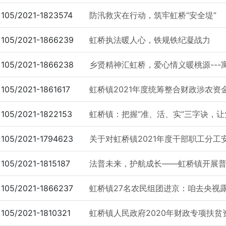
105/2021-1823574
防汛救灾在行动，筑牢虹桥“安全堤”
105/2021-1866239
虹桥执法暖人心，铁规铁纪凝战力
105/2021-1866238
乡贤精神汇虹桥，爱心情义暖桃源---寓
105/2021-1861617
虹桥镇2021年度统筹整合财政涉农资
105/2021-1822153
虹桥镇：把握“准、活、实”三字诀，
105/2021-1794623
关于对虹桥镇2021年度干部职工分工
105/2021-1815187
法普未来，护航成长——虹桥镇开展
105/2021-1866237
虹桥镇27名农民组团进京：咱去央视露一
105/2021-1810321
虹桥镇人民政府2020年财政专项扶