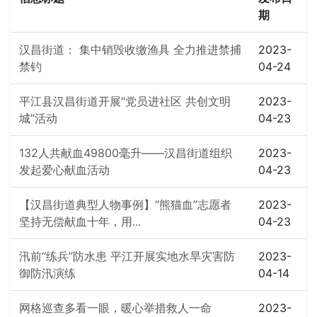
期
汉昌街道： 集中销毁收缴渔具 全力推进禁捕
2023-
禁钓
04-24
平江县汉昌街道开展“党员进社区 共创文明
2023-
城”活动
04-23
132人共献血49800毫升——汉昌街道组织
2023-
发起爱心献血活动
04-23
【汉昌街道典型人物事例】“熊猫血”志愿者
2023-
坚持无偿献血十年，用...
04-23
汛前“练兵”防水患 平江开展实地水旱灾害防
2023-
御防汛演练
04-14
网格巡查多看一眼，暖心举措救人一命
2023-