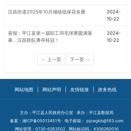
汉昌街道2025年10月城镇低保花名册
2024-
10-22
喜报：平江县第一届职工羽毛球赛圆满落
2024-
幕，汉昌联队勇夺桂冠！
10-22
上一页
下一页
<<
>>
网站地图
|
网站声明
|
友情链接
|
政务热线
主办：平江县人民政府办公室
承办：平江县数据局
备案：
湘ICP备05013451号
电子邮箱：
pjzwgkb@163.com
网站管理：0730-6263502
网站标识码：4306260016