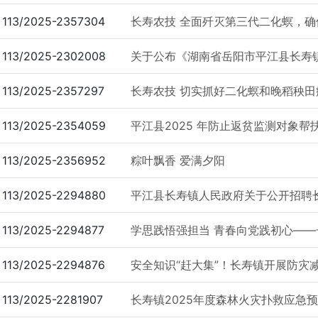
113/2025-2357304
长寿农技 全面歼灭第三代二化螟，
113/2025-2302008
关于公布《湖南省岳阳市平江县长寿
113/2025-2357297
长寿农技 切实抓好二化螟和晚稻秧田
113/2025-2354059
平江县2025 年防止返贫监测对象帮
113/2025-2356952
粽叶飘香 爱满夕阳
113/2025-2294880
平江县长寿镇人民政府关于公开招聘
113/2025-2294877
学思践悟强担当 青春向党践初心——长寿
113/2025-2294876
安全知识“赶大集”！长寿镇开展防灾
113/2025-2281907
长寿镇2025年度森林火灾扑救应急