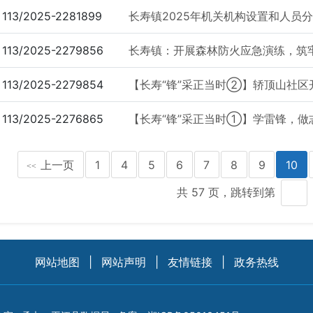
113/2025-2281899
长寿镇2025年机关机构设置和人员
113/2025-2279856
长寿镇：开展森林防火应急演练，筑
113/2025-2279854
【长寿“锋”采正当时②】轿顶山社区开
113/2025-2276865
【长寿“锋”采正当时①】学雷锋，做
上一页
1
4
5
6
7
8
9
10
<<
共 57 页，跳转到第
网站地图
|
网站声明
|
友情链接
|
政务热线