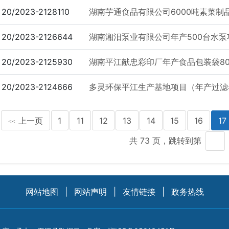
20/2023-2128110
湖南芋通食品有限公司6000吨素菜制
20/2023-2126644
湖南湘汨泵业有限公司年产500台水
20/2023-2125930
湖南平江献忠彩印厂年产食品包装袋800t、
20/2023-2124666
多灵环保平江生产基地项目（年产过滤器6
上一页
1
11
12
13
14
15
16
17
<<
共 73 页，跳转到第
网站地图
|
网站声明
|
友情链接
|
政务热线