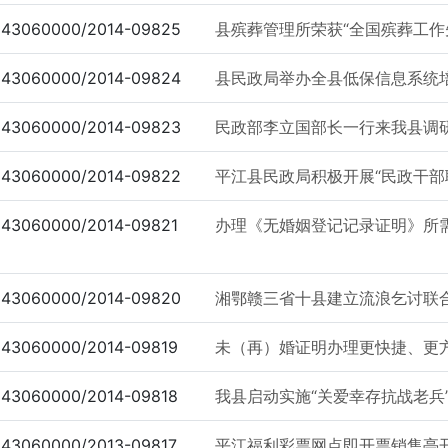
43060000/2014-09825
县殡葬管理所荣获“全国殡葬工作
43060000/2014-09824
县民政局举办全县低保信息系统
43060000/2014-09823
民政部李立国部长一行来我县调
43060000/2014-09822
平江县民政局积极开展“民政干部
43060000/2014-09821
办理《无婚姻登记记录证明》所
43060000/2014-09820
湘鄂赣三省十县建立流浪乞讨联
43060000/2014-09819
未（再）婚证明办理更快捷、更
43060000/2014-09818
我县启动实施“关爱幸存抗战老兵
43060000/2013-09817
平江福利彩票网点即开票销售亭