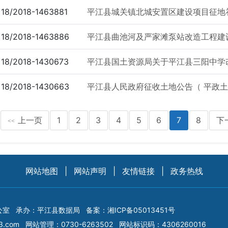
18/2018-1463881
平江县城关镇北城安置区建设项目征地
18/2018-1463886
平江县曲池河及严家滩泵站改造工程建
18/2018-1430673
平江县国土资源局关于平江县三阳中学改
18/2018-1430663
平江县人民政府征收土地公告（ 平政土征
上一页
1
2
3
4
5
6
7
8
下
<<
网站地图
|
网站声明
|
友情链接
|
政务热线
公室
承办：平江县数据局
备案：
湘ICP备05013451号
3.com
网站管理：0730-6263502
网站标识码：4306260016