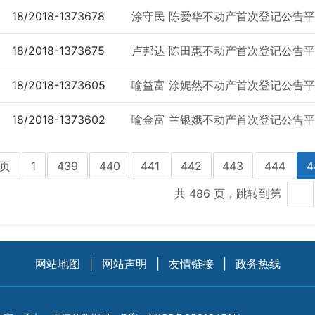
18/2018-1373678
涂守民 陈爱华不动产首次登记公告平首次
18/2018-1373675
卢邦达 陈田惠不动产首次登记公告平首次
18/2018-1373605
喻益富 涂娓然不动产首次登记公告平首次
18/2018-1373602
喻金富 兰银娥不动产首次登记公告平首次
页
1
439
440
441
442
443
444
4
共 486 页，跳转到第
网站地图
|
网站声明
|
友情链接
|
政务热线