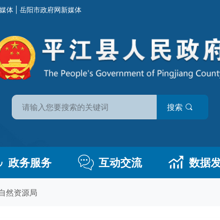
媒体
|
岳阳市政府网新媒体
搜索
政务服务
互动交流
数据
自然资源局