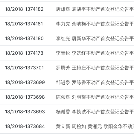
18/2018-1374182
唐雄辉 袁胡平不动产首次登记公告平不动
18/2018-1374181
李力先 余响梅不动产首次登记公告平不动
18/2018-1374180
李红光 唐新华不动产首次登记公告平不动
18/2018-1374178
李青松 李选红不动产首次登记公告平不动
18/2018-1373701
罗腾芳 王艳庄不动产首次登记公告平首次
18/2018-1373699
邹进泉 罗练香不动产首次登记公告平首次
18/2018-1373698
陈领辉 刘明耀不动产首次登记公告平首次
18/2018-1373693
杨谢香 李执波不动产首次登记公告平首次
18/2018-1373684
黄立新 周检如 黄湘元 欧阳金华不动