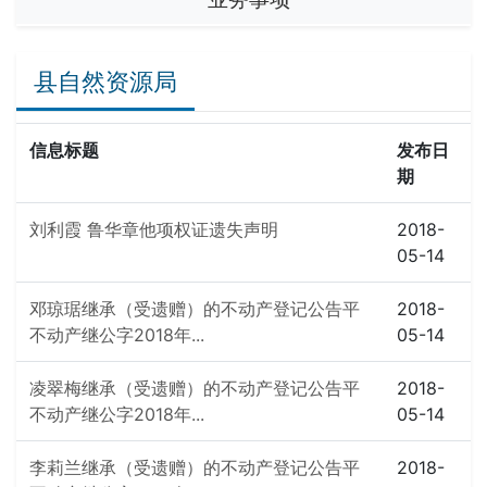
县自然资源局
信息标题
发布日
期
刘利霞 鲁华章他项权证遗失声明
2018-
05-14
邓琼琚继承（受遗赠）的不动产登记公告平
2018-
不动产继公字2018年...
05-14
凌翠梅继承（受遗赠）的不动产登记公告平
2018-
不动产继公字2018年...
05-14
李莉兰继承（受遗赠）的不动产登记公告平
2018-