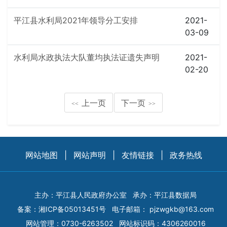
平江县水利局2021年领导分工安排
2021-
03-09
水利局水政执法大队董均执法证遗失声明
2021-
02-20
上一页
下一页
<<
>>
网站地图
|
网站声明
|
友情链接
|
政务热线
主办：平江县人民政府办公室
承办：平江县数据局
备案：
湘ICP备05013451号
电子邮箱：
pjzwgkb@163.com
网站管理：0730-6263502
网站标识码：4306260016