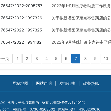
76547/2022-2005757
2022年1-9月医疗救助股工作政
76547/2022-1997326
关于拟新增医保定点零售药店的公示1
76547/2022-1997325
关于拟新增医保定点零售药店的公示1
76547/2022-1994182
2022年9月特殊门诊专家评审已
上一页
1
2
3
4
5
6
7
8
9
10
网站地图
|
网站声明
|
友情链接
|
政务热线
公室
承办：平江县数据局
备案：
湘ICP备05013451号
3.com
网站管理：0730-6263502
网站标识码：4306260016