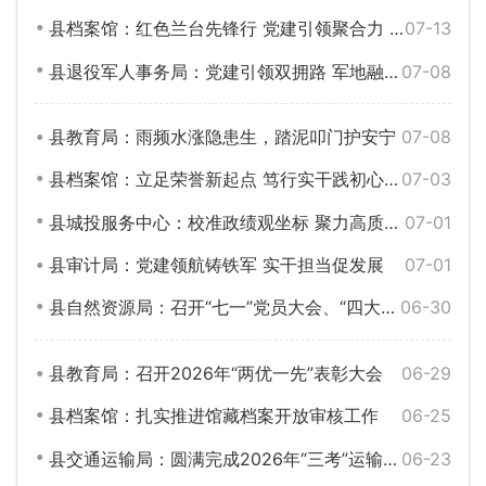
县档案馆：红色兰台先锋行 党建引领聚合力 ——开展“七一”韶山红色研学主题党日
07-13
县退役军人事务局：党建引领双拥路 军地融合一家亲
07-08
县教育局：雨频水涨隐患生，踏泥叩门护安宁
07-08
县档案馆：立足荣誉新起点 笃行实干践初心 ——召开“七一”党员大会暨党风廉政建设会
07-03
县城投服务中心：校准政绩观坐标 聚力高质量发展——召开2026年“七一”党员大会
07-01
县审计局：党建领航铸铁军 实干担当促发展
07-01
县自然资源局：召开“七一”党员大会、“四大建设”工作推进暨半年工作讲评会
06-30
县教育局：召开2026年“两优一先”表彰大会
06-29
县档案馆：扎实推进馆藏档案开放审核工作
06-25
县交通运输局：圆满完成2026年“三考”运输保障任务
06-23