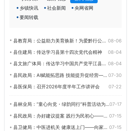
乡镇快讯
社会新闻
央网省网
要闻转载
县教育局：公益助力美育焕新！为爱黔行公益组织翻新大桥中学薪火乐队基地
08-06
县住建局：传达学习县第十四次党代会精神
08-04
县文旅广体局：传达学习中国共产党平江县第十四次代表大会精神
08-04
县民政局：AI赋能拓思路 技能提升促经营——平江福彩开展新媒体暨营销技巧专题培训
07-30
县医保局：召开2026年度半年工作讲评会
07-22
县林业局：“童心向党・绿韵同行”科普活动为孩子们播撒“绿色种子”
07-17
县民政局：办好建议提案 践行为民初心——交出100%满意民生答卷
07-15
县卫健局：中医进机关 健康送上门——向家镇卫生院深化“六进”服务暖人心
07-15