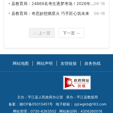
县教育局：24869名考生逐梦考场！2026年平江县中考平稳开考
06-18
县教育局：奇思妙想燃星火 巧手匠心筑未来
06-18
上一页
下一页
<<
>>
网站地图
|
网站声明
|
友情链接
|
政务热线
主办：平江县人民政府办公室
承办：平江县数据局
备案：
湘ICP备05013451号
电子邮箱：
pjzwgkb@163.com
网站管理：0730-6263502
网站标识码：4306260016