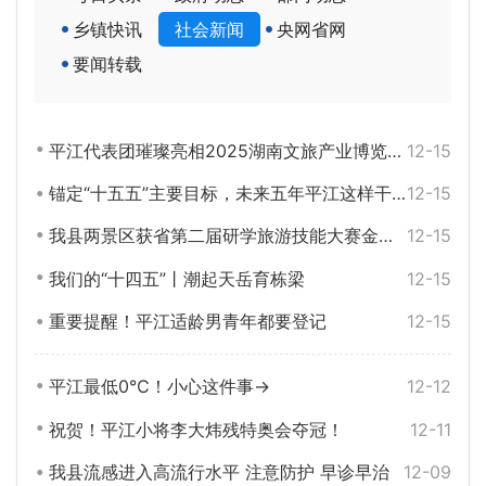
乡镇快讯
社会新闻
央网省网
要闻转载
平江代表团璀璨亮相2025湖南文旅产业博览会，特色产品斩获多项殊荣
12-15
锚定“十五五”主要目标，未来五年平江这样干！
12-15
我县两景区获省第二届研学旅游技能大赛金铜奖
12-15
我们的“十四五”丨潮起天岳育栋梁
12-15
重要提醒！平江适龄男青年都要登记
12-15
平江最低0℃！小心这件事→
12-12
祝贺！平江小将李大炜残特奥会夺冠！
12-11
我县流感进入高流行水平 注意防护 早诊早治
12-09