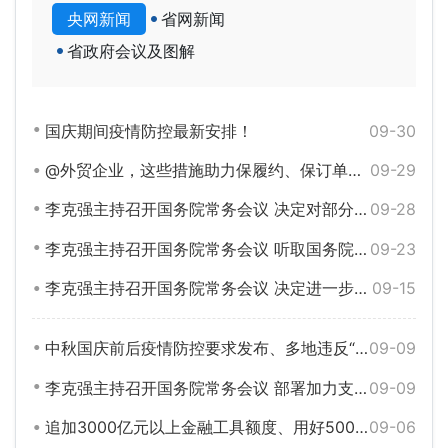
央网新闻
省网新闻
省政府会议及图解
国庆期间疫情防控最新安排！
09-30
@外贸企业，这些措施助力保履约、保订单及时交付！
09-29
李克强主持召开国务院常务会议 决定对部分行政事业性收费和保证金实行阶段性缓缴 进一步帮助市场主体减负纾困等
09-28
李克强主持召开国务院常务会议 听取国务院第九次大督查情况汇报等
09-23
李克强主持召开国务院常务会议 决定进一步延长制造业缓税补缴期限 加力助企纾困等
09-15
中秋国庆前后疫情防控要求发布、多地违反“九不准”被通报……权威发布！
09-09
李克强主持召开国务院常务会议 部署加力支持就业创业的政策 拓展就业空间培育壮大市场主体和经济新动能等
09-09
追加3000亿元以上金融工具额度、用好5000多亿元专项债地方结存限额……稳经济一揽子政策的接续政策来了！
09-06