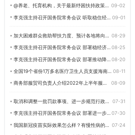
@养老、托育机构，关于最新纾困扶持政策，这场发布会一定要关注！
09-02
李克强主持召开国务院常务会议 听取稳住经济大盘督导和服务工作汇报等
09-01
加大困难群众救助帮扶力度、预计各地将向困难群众发放价格临时补贴约200亿元……今天这场发布会很重要！
08-29
李克强主持召开国务院常务会议 部署稳经济一揽子政策的接续政策措施 加力巩固经济恢复发展基础等
08-25
李克强主持召开国务院常务会议 部署推动降低企业融资成本和个人消费信贷成本的措施 加大金融支持实体经济力度等
08-20
全国19个省份1万多名医疗卫生人员支援海南、遇核酸检测结果不互认可留言反映……权威回应！
08-11
商务部服贸司负责人介绍2022年上半年服务贸易发展情况
08-09
取消和调整一批罚款事项、进一步规范行政裁量权……这场吹风会信息量很大！
07-31
李克强主持召开国务院常务会议 部署进一步扩需求举措 推动有效投资和增加消费等
07-30
我国新冠疫苗实际效果怎么样？有慢性病的老年人是否可以接种？最新回应！
07-24