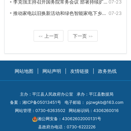
李克强主持召开国务院常务会议 部署持续扩大有效需求的政策举措 增强经济恢复发展拉动力等
07-23
推动家电以旧换新活动和绿色智能家电下乡、支持废旧家电回收……今天发布会提到这些要点！
07-23
上一页
下一页
<<
>>
网站地图
|
网站声明
|
友情链接
|
政务热线
主办：平江县人民政府办公室
承办：平江县数据局
备案：
湘ICP备05013451号
电子邮箱：
pjzwgkb@163.com
网站管理：0730-6263502
网站标识码：4306260016
湘公网安备：43062602000131号
县政府办电话：0730-6222226