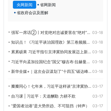
央网新闻
省网新闻
省政府会议及图解
强军一席话②丨对党绝对忠诚要害在“绝对”两个字
03-18
知识点！《习近平谈治国理政》第三卷频频引用这位伟人的话
03-18
累累硕果 习近平指引京津冀协同发展迈上新台阶
03-18
习近平向孟加拉国纪念“国父”穆吉布·拉赫曼诞辰100周年暨庆祝独立50周年活动发表视频致辞
03-18
新华全媒+｜这次会议谋划了“十四五”碳达峰、碳中和工作“施工图”
03-18
瓣瓣同心！七年来，习近平这样谈“京津冀协同发展”
03-17
自习课 | 习近平：天道酬勤 力耕不欺
03-17
“爱国者治港”是大势所趋、不可阻挡（钟声）
03-17