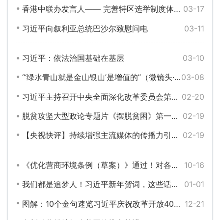
香港中联办发言人—— 完善特区选举制度体现香港整体利益 任何外部干预都阻挡不了正义的步伐
03-17
习近平向叙利亚总统巴沙尔致慰问电
03-11
习近平：依法治国基础在基层
03-10
“‘绿水青山就是金山银山’是增值的”（微镜头·习近平总书记两会“下团组”·两会现场观察）
03-08
习近平主持召开中央全面深化改革委员会第十八次会议强调 完整准确全面贯彻新发展理念 发挥改革在构建新发展格局中关键作用
02-20
脱贫攻坚大型政论专题片《摆脱贫困》第一集 庄严承诺
02-19
【央视快评】持续增强主流媒体的传播力引导力影响力公信力
02-19
《优化营商环境条例（草案）》通过！对各类市场主体一视同仁
10-16
我们都是追梦人！习近平新年贺词，这些话温暖人心
01-01
图解：10个金句速览习近平庆祝改革开放40周年大会讲话要点
12-21