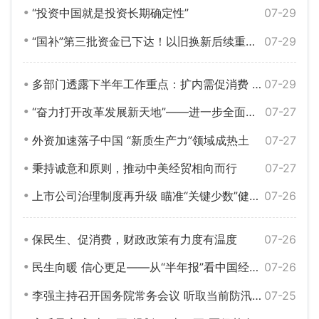
“投资中国就是投资长期确定性”
07-29
“国补”第三批资金已下达！以旧换新后续重点在哪？
07-29
多部门透露下半年工作重点：扩内需促消费 反内卷优供给 稳住楼市股市
07-29
“奋力打开改革发展新天地”——进一步全面深化改革不断向广度和深度进军
07-27
外资加速落子中国 “新质生产力”领域成热土
07-27
秉持诚意和原则，推动中美经贸相向而行
07-27
上市公司治理制度再升级 瞄准“关键少数”健全激励约束
07-26
保民生、促消费，财政政策有力度有温度
07-26
民生向暖 信心更足——从“半年报”看中国经济高质量发展底气
07-26
李强主持召开国务院常务会议 听取当前防汛抗旱情况和下一步工作安排汇报等
07-25