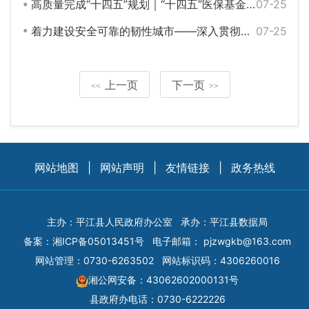
高质量完成“十四五”规划｜“十四五”医保基金支出12.13万亿元 我国医保事业提质扩面
07-25
着力建设安全可靠的韧性城市——深入贯彻落实中央城市工作会议精神述评之七
07-25
上一页
下一页
<<
>>
网站地图
|
网站声明
|
友情链接
|
政务热线
主办：平江县人民政府办公室
承办：平江县数据局
备案：
湘ICP备05013451号
电子邮箱：
pjzwgkb@163.com
网站管理：0730-6263502
网站标识码：4306260016
湘公网安备：43062602000131号
县政府办电话：0730-6222226