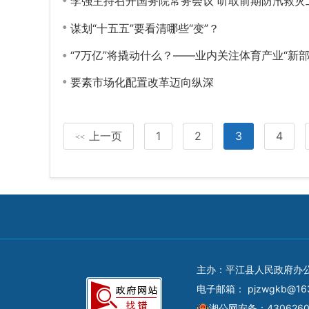
李强主持召开国务院常务会议 听取前期防汛救
谋划“十五五”要看清哪些“变”？
“7万亿”将撬动什么？——业内关注体育产业“新部
要素市场化配置改革迈向纵深
上一页
1
2
3
4
<<
主办：平江县人民政府办
电子邮箱：
pjzwgkb@16
湘公网安备：4306260