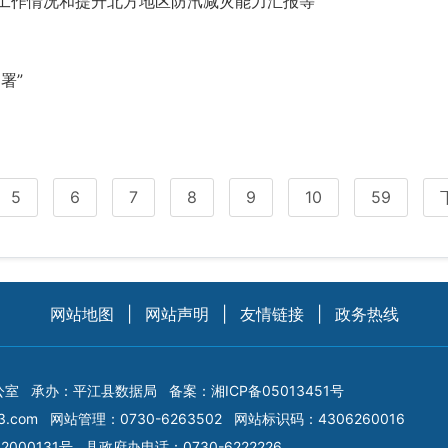
灾工作情况和提升北方地区防汛减灾能力汇报等
署”
5
6
7
8
9
10
59
网站地图
|
网站声明
|
友情链接
|
政务热线
公室
承办：平江县数据局
备案：
湘ICP备05013451号
3.com
网站管理：0730-6263502
网站标识码：4306260016
2000131号
县政府办电话：0730-6222226