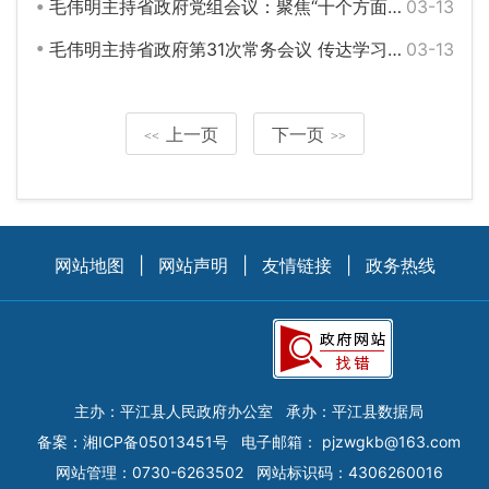
毛伟明主持省政府党组会议：聚焦“十个方面”解难题抓落实 推动高质量发展上水平上台阶
03-13
毛伟明主持省政府第31次常务会议 传达学习全国两会精神 研究部署重点项目建设等工作
03-13
上一页
下一页
<<
>>
网站地图
|
网站声明
|
友情链接
|
政务热线
主办：平江县人民政府办公室
承办：平江县数据局
备案：
湘ICP备05013451号
电子邮箱：
pjzwgkb@163.com
网站管理：0730-6263502
网站标识码：4306260016