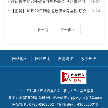
许达哲主持召开省政府常务会议 学习贯彻习近平总书记近期重要讲话精神 研究推动跨境电商发展等工作
11-07
【图解】10月22日湖南省政府常务会议 研究部署“十三五”规划中期评估等工作
10-24
上一页
下一页
<<
>>
网站地图
|
网站声明
|
友情链接
|
政务热线
主办：平江县人民政府办公室
承办：平江县数据局
备案：
湘ICP备05013451号
电子邮箱：
pjzwgkb@163.com
网站管理：0730-6263502
网站标识码：4306260016