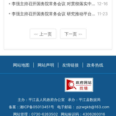
李强主持召开国务院常务会议 对贯彻落实中央经济工作会议决策部署作出安排等
12-16
李强主持召开国务院常务会议 研究推动平台经济健康发展有关工作等
11-23
上一页
下一页
<<
>>
网站地图
|
网站声明
|
友情链接
|
政务热线
主办：平江县人民政府办公室
承办：平江县数据局
备案：
湘ICP备05013451号
电子邮箱：
pjzwgkb@163.com
网站管理：0730-6263502
网站标识码：4306260016