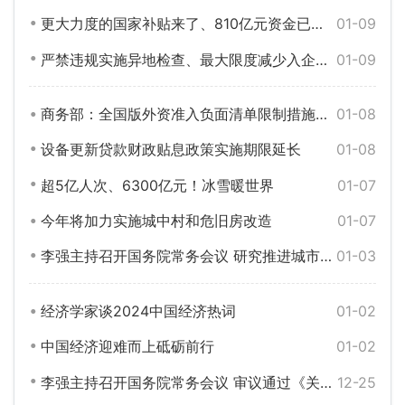
更大力度的国家补贴来了、810亿元资金已下达……五部门最新发声
01-09
严禁违规实施异地检查、最大限度减少入企检查频次……最新发布
01-09
商务部：全国版外资准入负面清单限制措施已缩减至29条
01-08
设备更新贷款财政贴息政策实施期限延长
01-08
超5亿人次、6300亿元！冰雪暖世界
01-07
今年将加力实施城中村和危旧房改造
01-07
李强主持召开国务院常务会议 研究推进城市更新工作等
01-03
经济学家谈2024中国经济热词
01-02
中国经济迎难而上砥砺前行
01-02
李强主持召开国务院常务会议 审议通过《关于严格规范涉企行政检查的意见》等
12-25