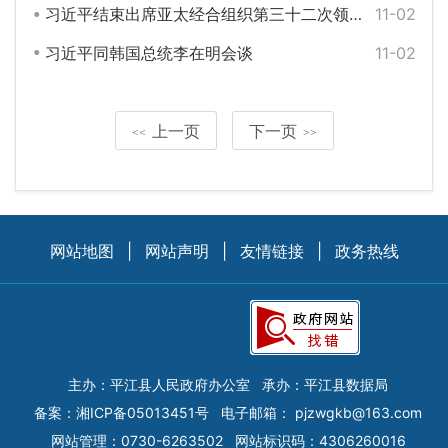
习近平结束出席亚太经合组织第三十二次领导人非正式会议和对韩国的国事访问回到北京
11-02
习近平同韩国总统李在明会谈
11-02
上一页
下一页
<<
>>
网站地图
|
网站声明
|
友情链接
|
政务热线
主办：平江县人民政府办公室
承办：平江县数据局
备案：
湘ICP备05013451号
电子邮箱：
pjzwgkb@163.com
网站管理：0730-6263502
网站标识码：4306260016