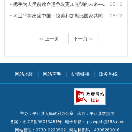
携手为人类前途命运争取更加光明的未来——国际社会高度评价习近平主席俄罗斯之行
05-12
习近平将出席中国—拉美和加勒比国家共同体论坛第四届部长级会议开幕式并发表重要讲话
05-12
上一页
下一页
<<
>>
网站地图
|
网站声明
|
友情链接
|
政务热线
主办：平江县人民政府办公室
承办：平江县数据局
备案：
湘ICP备05013451号
电子邮箱：
pjzwgkb@163.com
网站管理：0730-6263502
网站标识码：4306260016