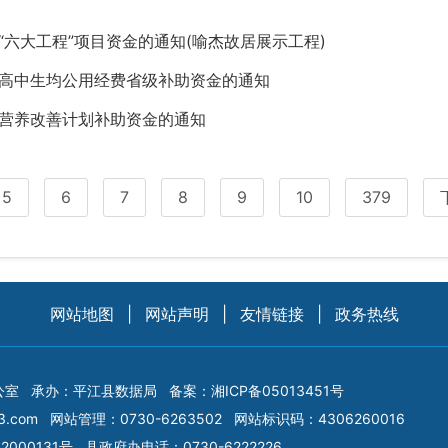
“六大工程”项目资金的通知(喻杰故居展示工程)
通高中生均公用经费省级补助资金的通知
生营养改善计划补助资金的通知
5
6
7
8
9
10
379
网站地图
|
网站声明
|
友情链接
|
政务热线
公室
承办：平江县数据局
备案：
湘ICP备05013451号
3.com
网站管理：0730-6263502
网站标识码：4306260016
2000131号
县政府办电话：0730-6222226