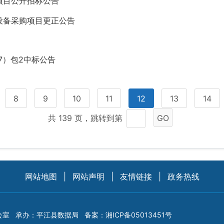
项目公开招标公告
设备采购项目更正公告
7）包2中标公告
8
9
10
11
12
13
14
共 139 页，跳转到第
GO
网站地图
|
网站声明
|
友情链接
|
政务热线
公室
承办：平江县数据局
备案：
湘ICP备05013451号