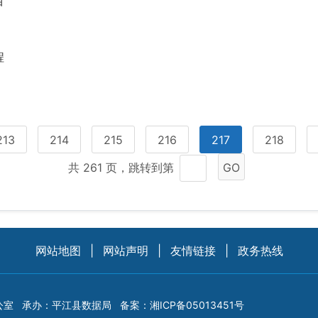
目
程
213
214
215
216
217
218
共 261 页，跳转到第
GO
网站地图
|
网站声明
|
友情链接
|
政务热线
公室
承办：平江县数据局
备案：
湘ICP备05013451号