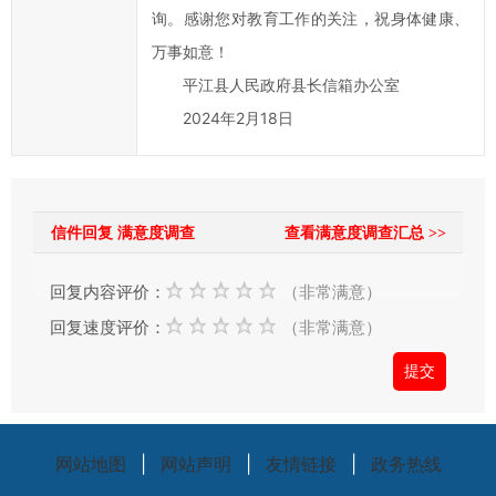
率，
询。感谢您对教育工作的关注，祝身体健康、
欢
万事如意！
迎
平江县人民政府县长信箱办公室
您
2024年2月18日
通
过
县
长
信件回复 满意度调查
查看满意度调查汇总 >>
信
箱
回复内容评价：
（非常满意）
对
平
回复速度评价：
（非常满意）
江
县
政
府
网站地图
|
网站声明
|
友情链接
|
政务热线
的