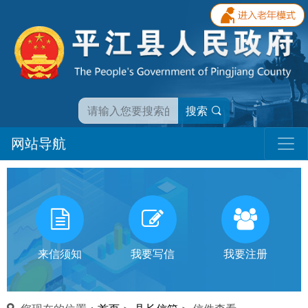
搜索
网站导航
我
有
话
来信须知
我要写信
我要注册
对