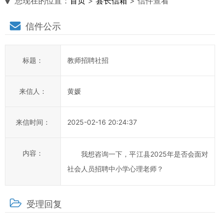
您现在的位置：
首页
>
县长信箱
> 信件查看
县
信件公示
长
说
标题：
教师招聘社招
信
箱
来信人：
黄媛
说
明：
来信时间：
2025-02-16 20:24:37
1、
为
进
内容：
我想咨询一下，平江县2025年是否会面对
一
社会人员招聘中小学心理老师？
步
提
高
受理回复
平