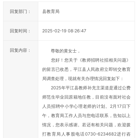
江
回复部门：
县教育局
县
政
府
回复时间：
2025-02-19 08:26:47
科
学
回复内容：
尊敬的黄女士，
化、
民
您好！您关于《教师招聘社招相关问题》
主
的留言已收悉，平江县人民政府立即转交教育
化
局调查处理，现就有关办理情况回复如下：
水
2025年平江县教师补充主渠道是通过公费
平，
师范生毕业回原籍地任教，目前没有面对社会
提
人员招聘中小学心理老师的计划。2月17日下
高
午，教育局工作人员与您电话联系，告知以上
办
事
情况，您表示感谢。若还有相关问题，欢迎拨
效
打教育局人事股电话0730-6234682进行咨