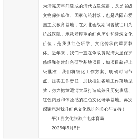
发
为清嘉庆年间建成的清代古建筑群，既是省级
展
文物保护单位、国家传统村落，也是岳阳市爱
工
作
国主义教育基地，在湘北会战期间曾被征用为
提
抗战医院，承载着厚重的红色历史和建筑文化
出
价值，是我县红色研学、文化传承的重要载
意
体。近年来，我们一直在争取黄泥湾大屋保护
见
修缮和创建红色研学基地项目，如项目获得上
与
级批准，我们将细化工作方案、明确时间节
建
点、压实工作责任，加快推进各项工作落地见
议；
2、
效，努力把黄泥湾大屋打造成兼具历史底蕴、
您
红色内涵和体验感的红色文化研学基地。再次
在
感谢您对我县红色文化保护的关心与支持！
提
平江县文化旅游广电体育局
交
2026年5月8日
信
件