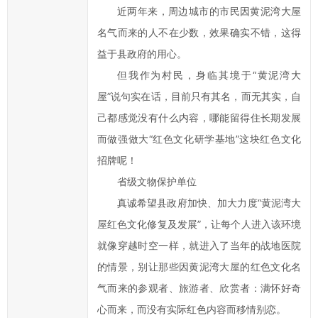
江
近两年来，周边城市的市民因黄泥湾大屋
县
名气而来的人不在少数，效果确实不错，这得
政
益于县政府的用心。
府
但我作为村民，身临其境于“黄泥湾大
科
屋”说句实在话，目前只有其名，而无其实，自
学
己都感觉没有什么内容，哪能留得住长期发展
化、
民
而做强做大“红色文化研学基地”这块红色文化
主
招牌呢！
化
省级文物保护单位
水
真诚希望县政府加快、加大力度“黄泥湾大
平，
屋红色文化修复及发展”，让每个人进入该环境
提
就像穿越时空一样，就进入了当年的战地医院
高
的情景，别让那些因黄泥湾大屋的红色文化名
办
事
气而来的参观者、旅游者、欣赏者：满怀好奇
效
心而来，而没有实际红色内容而移情别恋。