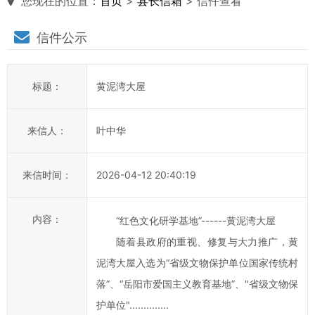
您现在的位置：
首页
>
县长信箱
> 信件查看
县
信件公示
长
说
标题：
黄泥湾大屋
信
箱
来信人：
叶中华
说
明：
来信时间：
2026-04-12 20:40:19
1、
为
进
内容：
“红色文化研学基地”------黄泥湾大屋
一
随着县政府的重视、修复与大力推广，黄
步
泥湾大屋入选为“省级文物保护单位国家传统村
提
落”、“岳阳市爱国主义教育基地”、"省级文物保
高
护单位"..............
平