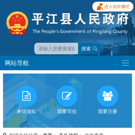
搜索
网站导航
我
有
话
来信须知
我要写信
我要注册
对