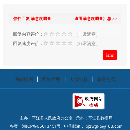
的
时
信件回复 满意度调查
查看满意度调查汇总 >>
候，
请
回复内容评价：
（非常满意）
根
据
回复速度评价：
（非常满意）
实
际
情
况
网站地图
|
网站声明
|
友情链接
|
政务热线
选
择
信
件
类
主办：平江县人民政府办公室
承办：平江县数据局
型；
备案：
湘ICP备05013451号
电子邮箱：
pjzwgkb@163.com
信