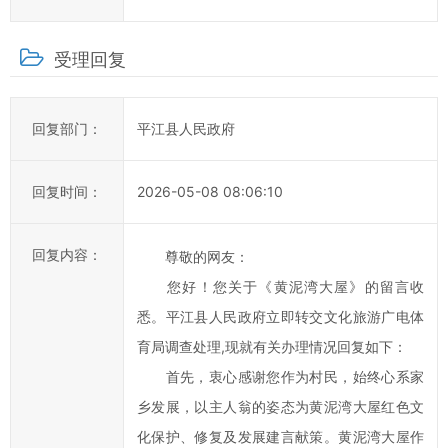
率，
欢
受理回复
迎
您
通
回复部门：
平江县人民政府
过
县
长
回复时间：
2026-05-08 08:06:10
信
箱
回复内容：
尊敬的网友：
对
您好！您关于《黄泥湾大屋》的留言收
平
悉。平江县人民政府立即转交文化旅游广电体
江
县
育局调查处理,现就有关办理情况回复如下：
政
首先，衷心感谢您作为村民，始终心系家
府
乡发展，以主人翁的姿态为黄泥湾大屋红色文
的
化保护、修复及发展建言献策。黄泥湾大屋作