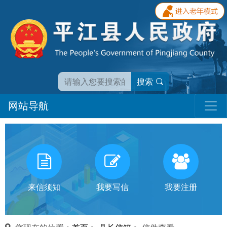
搜索
网站导航
我
有
话
来信须知
我要写信
我要注册
对