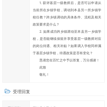
1. 获评基层一级教师后，是否可以申请从
江
县
当前所在乡镇学校，调动到本县另一所乡镇学
政
校任教？跨乡镇调动的具体条件、流程及相关
府
政策要求是什么？
科
2. 如果成功跨乡镇调动至本县另一乡镇学
学
校，是否能继续保留并享受基层一级教师对应
化、
的岗位待遇、相关补贴？如果调入学校同样属
民
主
于基层乡镇学校，待遇政策是否有变化？
化
恳请您在百忙之中予以答复，万分感谢！
水
此致
平，
敬礼！
提
高
办
受理回复
事
效