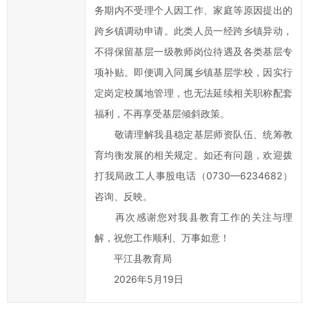
发
务期内不受理个人因工作、家庭等原因提出的
展
跨乡镇调动申请。此类人员一经跨乡镇异动，
工
不得保留基层一级教师岗位待遇及各类基层专
作
提
项补贴。即便调入同属乡镇基层学校，因实行
出
定岗定校属地管理，也无法延续相关职称配套
意
福利，不再享受基层倾斜政策。
见
敬请理解我县稳定基层师资队伍、统筹教
与
育均衡发展的相关规定。如还有问题，欢迎拨
建
打我局政工人事股电话（0730—6234682）
议；
咨询、反映。
2、
您
再次感谢您对我县教育工作的关注与理
在
解，祝您工作顺利、万事如意！
提
平江县教育局
交
2026年5月19日
信
件