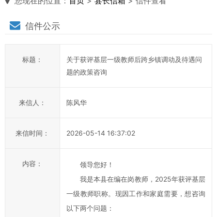
您现在的位置：
首页
>
县长信箱
> 信件查看
县
信件公示
长
说
标题：
关于获评基层一级教师后跨乡镇调动及待遇问
信
题的政策咨询
箱
说
来信人：
陈风华
明：
1、
来信时间：
2026-05-14 16:37:02
为
进
一
内容：
领导您好！
步
我是本县在编在岗教师，2025年获评基层
提
一级教师职称。现因工作和家庭需要，想咨询
高
以下两个问题：
平