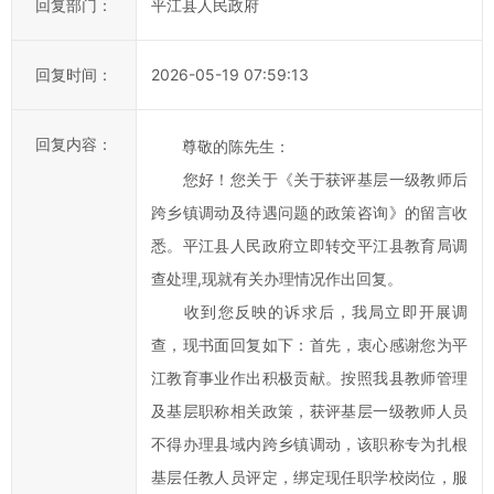
回复部门：
平江县人民政府
率，
欢
迎
回复时间：
2026-05-19 07:59:13
您
通
回复内容：
尊敬的陈先生：
过
县
您好！您关于《关于获评基层一级教师后
长
跨乡镇调动及待遇问题的政策咨询》的留言收
信
悉。平江县人民政府立即转交平江县教育局调
箱
查处理,现就有关办理情况作出回复。
对
收到您反映的诉求后，我局立即开展调
平
查，现书面回复如下：首先，衷心感谢您为平
江
江教育事业作出积极贡献。按照我县教师管理
县
政
及基层职称相关政策，获评基层一级教师人员
府
不得办理县域内跨乡镇调动，该职称专为扎根
的
基层任教人员评定，绑定现任职学校岗位，服