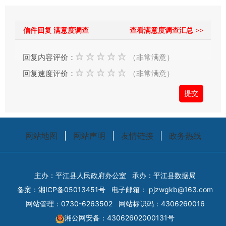
的
时
信件回复 满意度调查
查看满意度调查汇总 >>
候，
请
回复内容评价：
（非常满意）
根
回复速度评价：
（非常满意）
据
实
际
情
况
网站地图
|
网站声明
|
友情链接
|
政务热线
选
择
信
主办：平江县人民政府办公室
承办：平江县数据局
件
备案：
湘ICP备05013451号
电子邮箱：
pjzwgkb@163.com
类
网站管理：0730-6263502
网站标识码：4306260016
型；
湘公网安备：43062602000131号
信