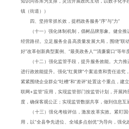
知识问答库为支撑，灵活开展政民互动，以数字化手
镇（街道））
四、坚持常抓长效，提档政务服务“序”与“力”
（十一）强化体制机制，倡树品牌形象。健全推进政
经营路径。立足服务全县高质量发展大局，围绕“联动
好”改革创新典型案例、“最美政务人”“清廉窗口”
（十二）强化监管手段，提升服务效能。大力推进行
进行政效能提升。强化“红黄牌”个案追查和责任追究，
紧紧围绕企业群众“吐槽”和“差评”处置这个重点，
联网+监管”应用，实现监管部门按监管计划，开展跨
度，确保客观公正；实现监管数据共享，做到信息互
（十三）强化考核评估，激发改革实效。紧盯国务
用，以“全县争先进位、全域多点创优”为导向，强化