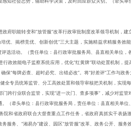
段感知社会态势，辅助科学决策，及时回应群众关切。（牵头单
府职能转变和“放管服”改革行政审批制度改革领导机制，建
培优、揭榜竞优、创新创优”三大主题，实施精益求精服务效能
等年度评选活动。（责任单位：县行政审批服务局、县直相关单位，
政效能电子监察系统应用，优化“红黄牌”联动处置机制，提高
确保“每牌必查、超时必究、出错必改”。将“好差评”工作与政
建立健全专员统筹监管、分工高效处置和领导审核把关机制，实现
部门跨行业联合监管，实现“进一次门、查多项事”，减少对监
通。（牵头单位：县行政审批服务局，责任单位：县直相关单位
院和省政府联合大督查重点工作任务，省政府真抓实干表扬激
政务服务、“湘易办”建设、园区“放管服”改革、政务公开、服