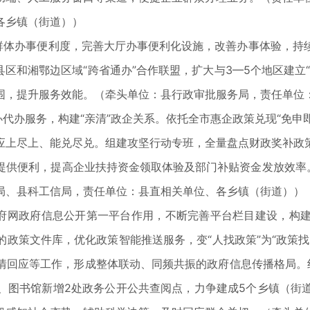
各乡镇（街道））
体办事便利度，完善大厅办事便利化设施，改善办事体验，持
县区和湘鄂边区域“跨省通办”合作联盟，扩大与3—5个地区建立
围，提升服务效能。（牵头单位：县行政审批服务局，责任单位
办服务，构建“亲清”政企关系。依托全市惠企政策兑现“免申即
应上尽上、能兑尽兑。组建攻坚行动专班，全量盘点财政奖补政
提供便利，提高企业扶持资金领取体验及部门补贴资金发放效率。
局、县科工信局，责任单位：县直相关单位、各乡镇（街道））
府网政府信息公开第一平台作用，不断完善平台栏目建设，构建
政策文件库，优化政策智能推送服务，变“人找政策”为“政策
情回应等工作，形成整体联动、同频共振的政府信息传播格局。
、图书馆新增2处政务公开公共查阅点，力争建成5个乡镇（街