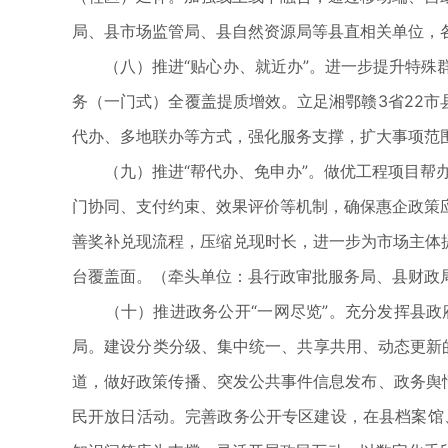
局、县市场监管局、县自然资源局等县直相关单位，
（八）推进“贴心办、就近办”。进一步提升特殊群
务（一门式）全覆盖提质增效。立足湘鄂赣3省22市
代办、多地联办等方式，强化服务支撑，扩大事项范
（九）推进“帮代办、免申办”。做优工程项目帮办代
门协同、支付约束、效果评价等机制，确保惠企政策
善奖补兑现流程，压缩兑现时长，进一步为市场主体
台覆盖面。（牵头单位：县行政审批服务局、县财政
（十）推进政务公开“一网尽览”。充分发挥县政
局。建设分类分级、集中统一、共享共用、动态更新的
道，做好政策传播、突发公共事件信息发布、政务舆
民开放日活动。完善政务公开专区建设，在县档案馆