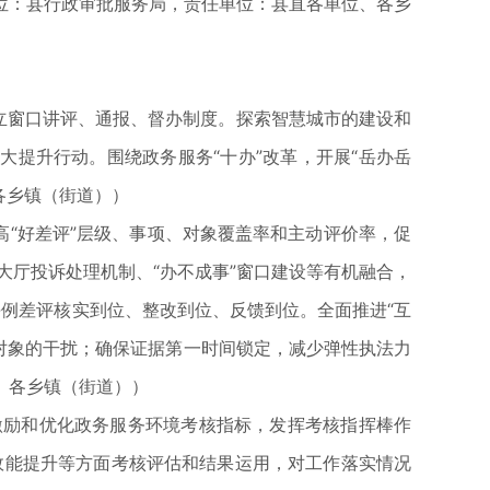
位：县行政审批服务局，责任单位：县直各单位、各乡
立窗口讲评、通报、督办制度。探索智慧城市的建设和
大提升行动。围绕政务服务“十办”改革，开展“岳办岳
各乡镇（街道））
“好差评”层级、事项、对象覆盖率和主动评价率，促
务大厅投诉处理机制、“办不成事”窗口建设等有机融合，
每例差评核实到位、整改到位、反馈到位。全面推进“互
管对象的干扰；确保证据第一时间锁定，减少弹性执法力
、各乡镇（街道））
励和优化政务服务环境考核指标，发挥考核指挥棒作
务效能提升等方面考核评估和结果运用，对工作落实情况