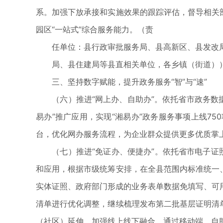
系。加强下放承接和实施效果的跟踪评估，督导相关
园区“一站式”综合服务能力。（责
任单位：县行政审批服务局、县高新区、县发改
局、县住建局等县直相关单位，各乡镇（街道）
三、坚持数字赋能，提升政务服务“智”与“速”
（六）推进“网上办、自助办”。依托省市政务数据共
易办”推广应用，实现“湘易办”政务服务事项上线75
台，优化网办服务流程，为企业群众提供更多优质掌
（七）推进“免证办、便捷办”。依托省市电子证照
和应用，根据市级统筹安排，在全县范围内标准统一
实体证照、政府部门形成的业务表单数据免填写、可用
清单进行优化调整，继续梳理发布第二批基层证明清
（社区）延伸。加强线上线下融合，通过移动端、自