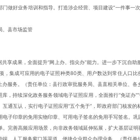
部门做好业务培训和指导。打造涉企经营、项目建设“一件事一次
局、县市场监管
）
享成果，全面提升“网上办、指尖办”能力。进一步下沉自助服务
0项，集成可应用的电子证照种类80类、用户数达到常住人口比例
上办服务。（责任单位：县行政审批服务局、县直相关单位、各
库，持续深化政务服务领域电子证照应用，全面推行“免证办”“
、互通互认，实行电子证照应用“五个免于”，即政府部门核发的
电子印章的免用实物印章、可用电子签名的免用手写签名。巩固
单。完善高频应用场景，向非政务领域延伸拓展，扩大基层证明覆
助端、人工服务窗口等渠道，便捷企业群众办理业务。（责任单