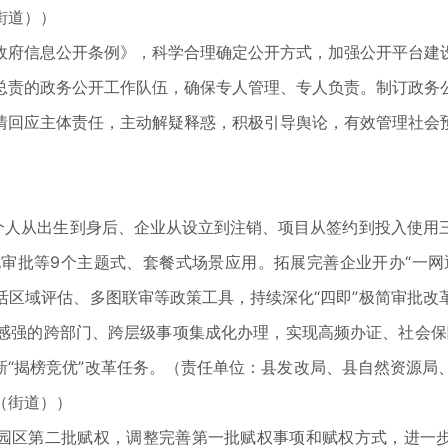
街道））
府信息公开条例》，科学合理确定公开方式，加强公开平台建设
总责的政务公开工作队伍，确保专人管理、专人负责。制订政务
情回应主体责任，主动解疑释惑，积极引导舆论，有效管理社会
人从出生到身后、企业从设立到注销、项目从签约到投入使用
审批等9个主题式、套餐式场景应用。拓展完善企业开办“一网通
活区域评估、多图联审等政策工具，持续深化“四即”极简审批改
感强的跨部门、跨层级事项集成化办理，实现高频办证、社会保
续创新“揭榜竞优”改革任务。（责任单位：县发改局、县自然资源
（街道））
区第二批赋权，调整完善第一批赋权事项和赋权方式，进一步