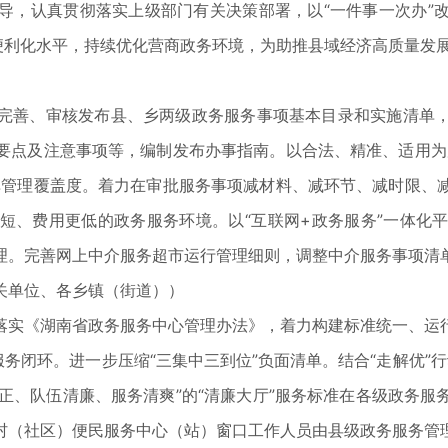
，认真贯彻落实上级部门有关决策部署，以“一件事一次办”改
便利化水平，持续优化营商政务环境，为助推县域经济高质量发展
善、审核发布县、乡两级政务服务事项基本目录和实施清单，
要点及注意事项等，编制发布办事指南。以合法、精准、适用为
单管理覆盖度。着力在审批服务事项减材料、减环节、减时限、
短、费用更低的政务服务环境。以“互联网+政务服务”一体化
理。完善网上中介服务超市运行管理细则，调整中介服务事项清
关单位、各乡镇（街道））
实《湖南省政务服务中心管理办法》，着力构建标准统一、运行
务闭环。进一步压缩“三集中三到位”负面清单。结合“走解优”行
清正、队伍清廉、服务清爽”的“清廉大厅”服务标准在各级政务
村（社区）便民服务中心（站）窗口工作人员由县级政务服务管